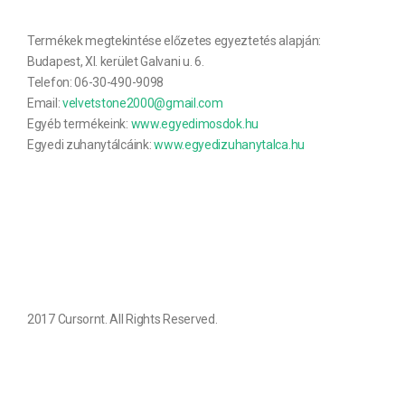
Termékek megtekintése előzetes egyeztetés alapján:
Budapest, XI. kerület Galvani u. 6.
Telefon: 06-30-490-9098
Email:
velvetstone2000@gmail.com
Egyéb termékeink:
www.egyedimosdok.hu
Egyedi zuhanytálcáink:
www.egyedizuhanytalca.hu
2017 Cursornt. All Rights Reserved.